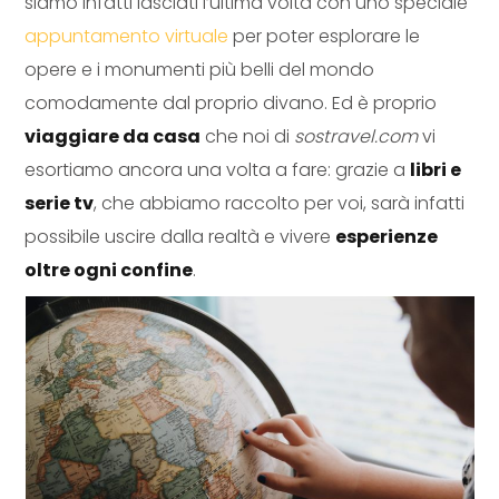
siamo infatti lasciati l’ultima volta con uno speciale
appuntamento virtuale
per poter esplorare le
opere e i monumenti più belli del mondo
comodamente dal proprio divano. Ed è proprio
viaggiare da casa
che noi di
sostravel.com
vi
esortiamo ancora una volta a fare: grazie a
libri e
serie tv
, che abbiamo raccolto per voi, sarà infatti
possibile uscire dalla realtà e vivere
esperienze
oltre ogni confine
.