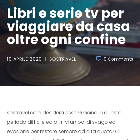
Libri e serie tv per
viaggiare da casa
oltre ogni confine
10 APRILE 2020
SOSTRAVEL
0 Comments
sostravel.com desidera esservi vicina in questo
periodo difficile ed offrirvi un po’ di svago ed
evasione per restare sempre ad alta quota! Ci