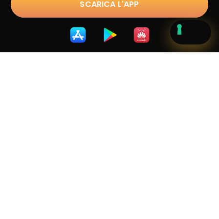
SCARICA L'APP
Trustpilot
D.lgs. 231/2001
|
Privacy Policy
|
Cookie Policy
|
Terms &
Conditions
|
Whistleblowing
Copyright © 2023 sostravel.com spa
. All Rights
Reserved.