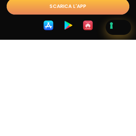
SCARICA L'APP
Trustpilot
D.lgs. 231/2001
|
Privacy Policy
|
Cookie Policy
|
Terms &
Conditions
|
Whistleblowing
Copyright © 2023 sostravel.com spa
. All Rights
Reserved.