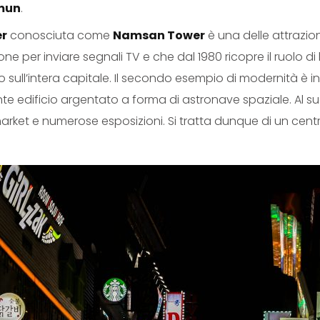
mun
.
er
conosciuta come
Namsan Tower
è una delle attrazio
ne per inviare segnali TV e che dal 1980 ricopre il ruolo d
ull’intera capitale. Il secondo esempio di modernità è in
nte edificio argentato a forma di astronave spaziale. Al su
rket e numerose esposizioni. Si tratta dunque di un centr