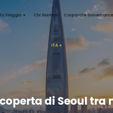
ITA
nfo Viaggio
Chi Siamo
Corporate Governanc
ITA
scoperta di Seoul tra