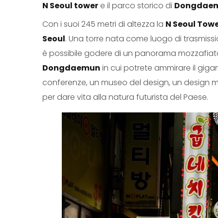
N Seoul tower
e il parco storico di
Dongdae
Con i suoi 245 metri di altezza la
N Seoul Tow
Seoul
. Una torre nata come luogo di trasmissio
è possibile godere di un panorama mozzafiato s
Dongdaemun
in cui potrete ammirare il giga
conferenze, un museo del design, un design ma
per dare vita alla natura futurista del Paese.