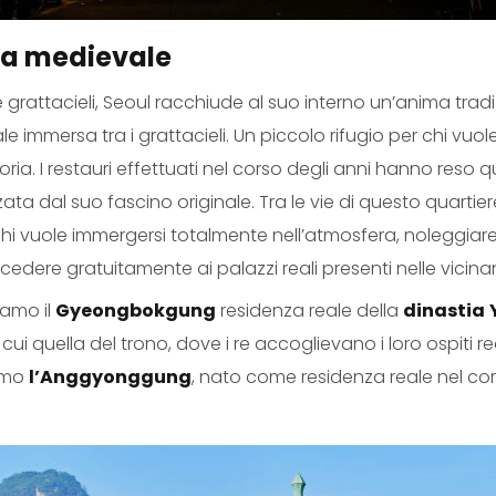
ola medievale
grattacieli, Seoul racchiude al suo interno un’anima tradiz
le immersa tra i grattacieli. Un piccolo rifugio per chi vuo
ria. I restauri effettuati nel corso degli anni hanno res
ta dal suo fascino originale. Tra le vie di questo quartie
chi vuole immergersi totalmente nell’atmosfera, noleggiare
edere gratuitamente ai palazzi reali presenti nelle vicina
viamo il
Gyeongbokgung
residenza reale della
dinastia
i quella del trono, dove i re accoglievano i loro ospiti rea
iamo
l’Anggyonggung
, nato come residenza reale nel co