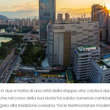
 in due si tratta di una città dalla doppia vita: caotica dur
 che nel corso della sua storia ha subito numerosi cambiame
to alla tradizione coreana. Tra le testimonianze moderne 