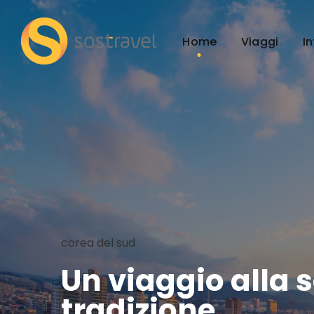
Home
Viaggi
I
corea del sud
Un viaggio alla 
tradizione