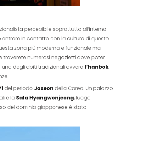
ionalista percepibile soprattutto all’interno
le entrare in contatto con la cultura di questo
o questa zona più moderna e funzionale ma
re troverete numerosi negozietti dove poter
 uno degli abiti tradizionali ovvero
l’hanbok
.
nze.
Yi
del periodo
Joseon
della Corea. Un palazzo
li e la
Sala Hyangwonjeong
, luogo
rso del dominio giapponese è stato