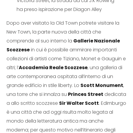
Victoria Street, la strada da cui J.K Rowling
ha preso ispirazione per Diagon Alley
Dopo aver visitato la Old Town potrete visitare la
New Town, la parte nuova della città che
comprende al suo interno la
Gallerie Nazionale
Scozzese
in cui è possibile ammirare importanti
collezioni di artisti come Tiziano, Monet e Gauguin e
altri; l’
Accademia Reale Scozzese
, una galleria di
arte contemporanea ospitata all’interno di un
grande edificio in stile liberty. Lo
Scott Monument
,
una torre che si innalza su
Princes
Street
dedicata
a allo scritto scozzese
Sir Walter Scott
. Edimburgo
è una città che ad oggi risulta molto legata al
mondo della letteratura antica ma anche
moderna; per questo motivo nell’itinerario degli