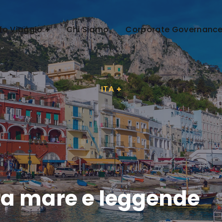
ITA
nfo Viaggio
Chi Siamo
Corporate Governanc
ITA
tra mare e leggende