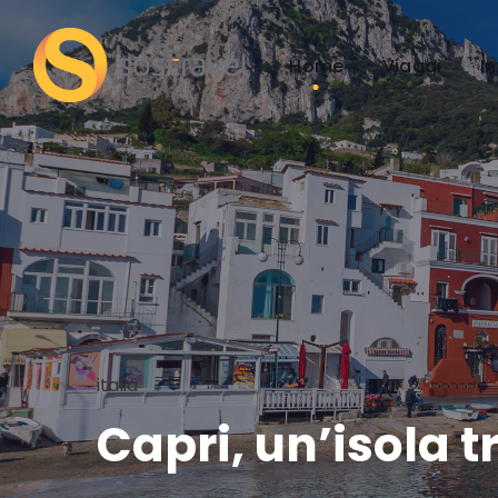
Home
Viaggi
I
italia
Capri, un’isola 