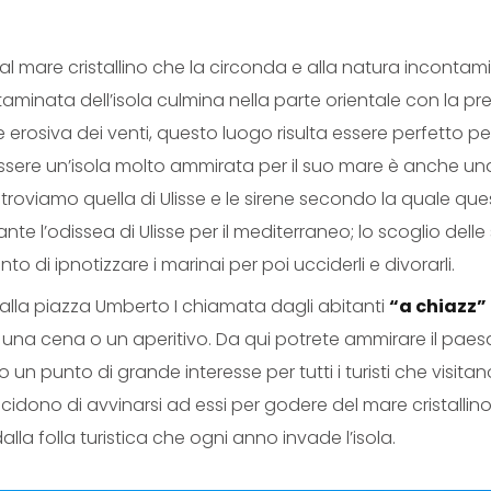
 al mare cristallino che la circonda e alla natura incontami
minata dell’isola culmina nella parte orientale con la pre
ne erosiva dei venti, questo luogo risulta essere perfett
essere un’isola molto ammirata per il suo mare è anche 
troviamo quella di Ulisse e le sirene secondo la quale ques
nte l’odissea di Ulisse per il mediterraneo; lo scoglio dell
nto di ipnotizzare i marinai per poi ucciderli e divorarli.
alla piazza Umberto I chiamata dagli abitanti
“a chiazz”
è, una cena o un aperitivo. Da qui potrete ammirare il paes
n punto di grande interesse per tutti i turisti che visitano
ecidono di avvinarsi ad essi per godere del mare cristallin
a folla turistica che ogni anno invade l’isola.