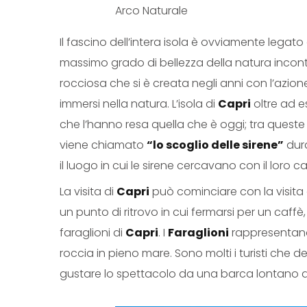
Arco Naturale
Il fascino dell’intera isola è ovviamente legato
massimo grado di bellezza della natura inconta
rocciosa che si è creata negli anni con l’azio
immersi nella natura. L’isola di
Capri
oltre ad 
che l’hanno resa quella che è oggi; tra queste 
viene chiamato
“lo scoglio delle sirene”
dura
il luogo in cui le sirene cercavano con il loro ca
La visita di
Capri
può cominciare con la visita 
un punto di ritrovo in cui fermarsi per un caff
faraglioni di
Capri
. I
Faraglioni
rappresentano u
roccia in pieno mare. Sono molti i turisti che d
gustare lo spettacolo da una barca lontano dall