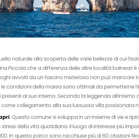
ello naturale alla scoperta delle varie bellezze di cui l’iso
a Piccola che a differenza delle altre località balneari è
 luoghi avvolti da un fascino misterioso non può mancare la
cui le condizioni della marea sono ottimali da permetterne 
zzurri presenti al suo interno. Secondo la leggenda all’inte
io come collegamento alla sua lussuosa villa posizionata 
apri
. Questo comune si sviluppa in un insieme di vie e ri
stress della vita quotidiana. Il luogo di interesse più impor
2000. In questo parco sono racchiuse più di 60 citazioni f