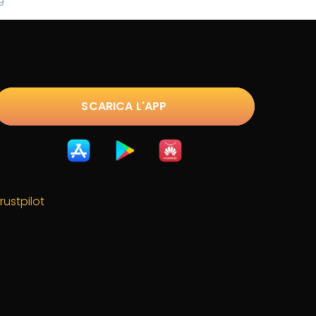
9
SCARICA L'APP
rustpilot