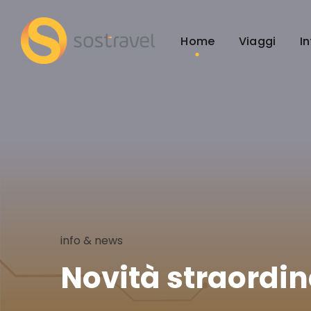
Home
Viaggi
I
info & news
Novità straordin