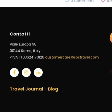
0 Comments
42
Contatti
Viale Europa 98
00144 Roma
, Italy
o
P.IVA: IT03624170126
customercare@sostravel.com
T
Travel Journal - Blog