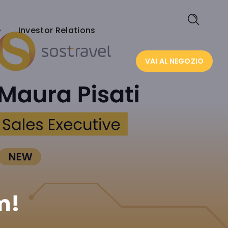
VAI AL NEGOZIO
e
Investor Relations
VAI AL NEGOZIO
m!