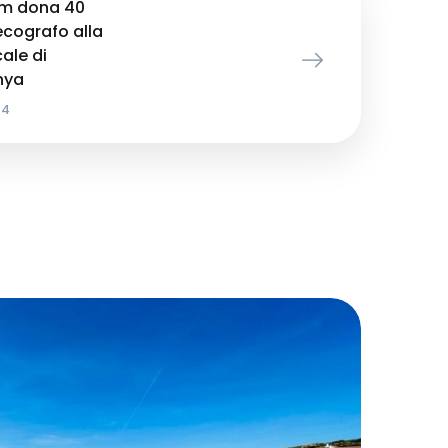
om dona 40
ecografo alla
ale di
nya
24