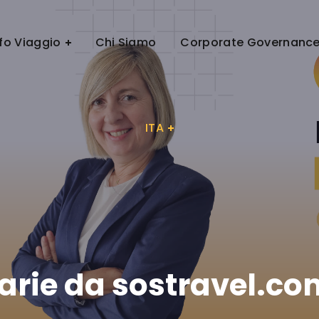
ITA
nfo Viaggio
Chi Siamo
Corporate Governanc
ITA
arie da sostravel.co