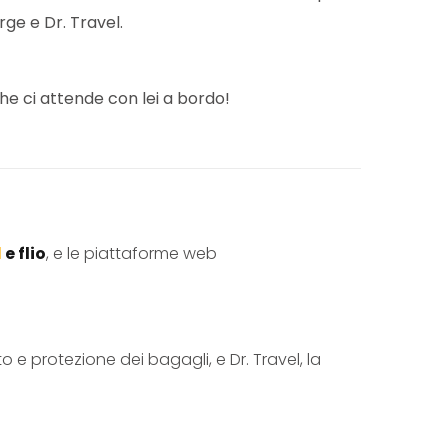
rge e Dr. Travel.
che ci attende con lei a bordo!
l
e
flio
, e le piattaforme web
o e protezione dei bagagli, e Dr. Travel, la